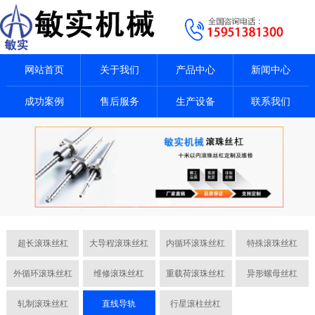
网站首页
关于我们
产品中心
新闻中心
成功案例
售后服务
生产设备
联系我们
超长滚珠丝杠
大导程滚珠丝杠
内循环滚珠丝杠
特殊滚珠丝杠
外循环滚珠丝杠
维修滚珠丝杠
重载荷滚珠丝杠
异形螺母丝杠
轧制滚珠丝杠
直线导轨
行星滚柱丝杠