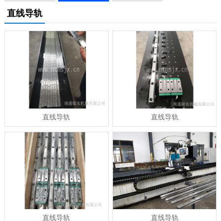
直线导轨
直线导轨
直线导轨
直线导轨
直线导轨