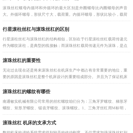
滚珠丝杠螺母内循环和外循环的最大区别是外圈螺母比内圈螺母的声音
大。外循环螺母，形状尺寸大，载荷重。内循环螺母，形状比较小，载荷
比外循环螺母小。实际上，设备选用外循环螺母还是内循环螺母取决于设
备允许的安...
行星滚柱丝杠与滚珠丝杠的区别
行星滚柱丝杠与滚珠丝杠的结构相似，区别在于行星滚柱丝杠载荷传递元
件为螺纹滚柱，是典型的线接触；而滚珠丝杠载荷传递元件为滚珠，是点
接触。主要优势是有众多的接触点来支撑负载。螺纹滚柱替代滚珠将使负
载通过众...
滚珠丝杠的重要性
无论过去现在还是将来滚珠丝杠在机床生产中都占有非常重要的地位，重
要的原因是滚珠丝杠是整个机床设计的重要组成部分。 并且为了保证机床
的效率以及工作质量，选择的是非常高的成本精度。滚珠丝杠作为大型机
床的骨...
滚珠丝杠的螺纹有哪些
南通敏实机械有限公司常用的丝杠螺纹咱们分为：三角牙罗螺纹、梯形牙
螺纹、矩形牙螺纹、锯齿牙螺纹、滚珠螺纹。1、三角牙丝杠用M标明，
比如M5、M5。三角牙丝杠也分粗牙和细牙，三角牙视点为60角，牙型像
个三...
滚珠丝杠 机床的支承方式
数控机床的进给系统需求得到较高的传动刚度，不仅需求加强滚珠丝杠副