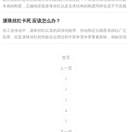
本身的刚度，正确地安装滚珠丝杠以及支承结构的刚度同样也是不可忽视
的因素。举个例子，为了减少受力后的变形，轴承座应有加强肋，需求添
加轴承座...
滚珠丝杠卡死 应该怎么办？
在工业传动中，滚珠丝杠以其的高传动效率、传动和定位精度高得以广泛
应用，但是滚珠丝杠的性能在运用过程中简单受外界要素影响，例如呈现
卡死的现象。滚珠丝杠副一旦呈现卡死，此刻增加润滑脂假如不能解决的
话，就只...
首页
上一页
1
2
3
4
5
下一页