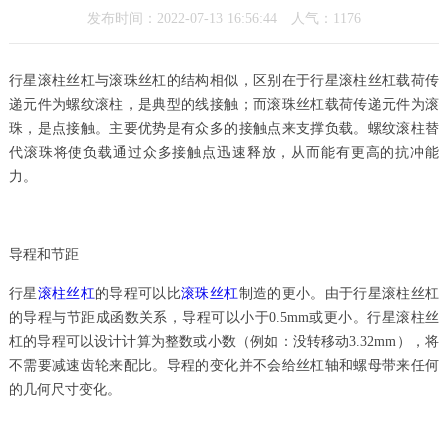
发布时间：2022-07-13 16:56:44 人气：
1176
行星滚柱丝杠与滚珠丝杠的结构相似，区别在于行星滚柱丝杠载荷传
递元件为螺纹滚柱，是典型的线接触；而滚珠丝杠载荷传递元件为滚
珠，是点接触。主要优势是有众多的接触点来支撑负载。螺纹滚柱替
代滚珠将使负载通过众多接触点迅速释放，从而能有更高的抗冲能
力。
导程和节距
行星
滚柱丝杠
的导程可以比
滚珠丝杠
制造的更小。由于行星滚柱丝杠
的导程与节距成函数关系，导程可以小于0.5mm或更小。行星滚柱丝
杠的导程可以设计计算为整数或小数（例如：没转移动3.32mm），将
不需要减速齿轮来配比。导程的变化并不会给丝杠轴和螺母带来任何
的几何尺寸变化。