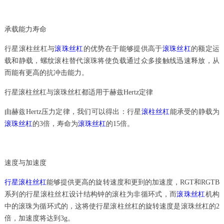
承载能力寿命
行星滚柱丝杠与
滚珠丝杠
的优势在于能够提供高于
滚珠丝杠
的额定运
载和静载，螺纹滚柱替代滚珠将使负载通过众多接触线迅速释放，从
而能有更高的抗冲击能力。
行星滚柱丝杠与滚珠丝杠都适用于赫兹Hertz定律
由赫兹Hertz压力定律，我们可以得出：行星
滚柱丝杠
能承受的静载为
滚珠丝杠
的3倍，寿命为
滚珠丝杠
的15倍。
速度与加速度
行星滚柱丝杠
能够提供更高的旋转速度和更到的加速度，RGT和RGTB
系列的行星滚柱丝杠设计结构钟的滚柱为非循环式，而
滚珠丝杠
机构
中的滚珠为循环式的，这将使行星滚柱丝杠的旋转速度是滚珠丝杠的2
倍，加速度将达到3g。